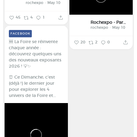
rochexpo
May 10
45
4
1
Rochexpo - Parc des Expositions de la Haute-Savoie
rochexpo
May 10
FACEBOOK
🆕 La Foire se réinvente
20
2
0
chaque année :
découvrez quelques-uns
des nouveaux exposants
2026 ! 💡✨
⏰ Ce Dimanche, c'est
(déjà !) le dernier jour
pour explorer les 4
univers de la Foire et...