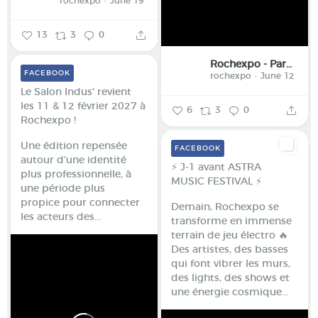
rochexpo
June 19
13
3
0
Rochexpo - Parc des Expositions de la Haute-Savoie
FACEBOOK
rochexpo
June 12
Le Salon Indus' revient
les 11 & 12 février 2027 à
6
3
0
Rochexpo !
Une édition repensée
FACEBOOK
autour d’une identité
⚡ J-1 avant ASTRA
plus professionnelle, à
MUSIC FESTIVAL ⚡
une période plus
propice pour connecter
Demain, Rochexpo se
les acteurs des...
transforme en immense
terrain de jeu électro 🔥
Des artistes, des basses
qui font vibrer les murs,
des lights, des shows et
une énergie cosmique...