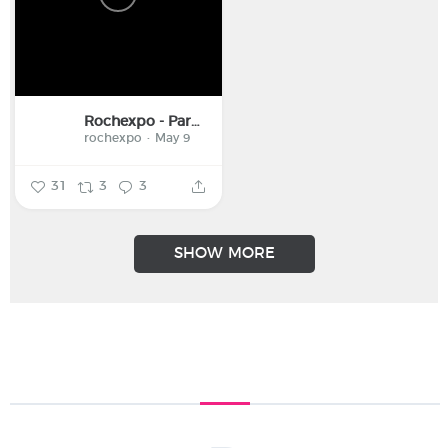
Rochexpo - Parc des Expositions de la Haute-Savoie
rochexpo
May 9
31
3
3
SHOW MORE