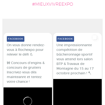
#MIEUXVIVREEXPO
FACEBOOK
FACEBOOK
On vous donne rendez-
Une impressionnante
vous à Rochexpo pour
compétition de
relever le défi 💪
bûcheronnage sportif
vous attend lors salon
🚧 Concours d’engins &
BTP & Travaux de
concours de grutiers
Montagne du 15 au 17
Inscrivez-vous dès
octobre prochain ! 🪓
mainteannt et tentez
votre chance !