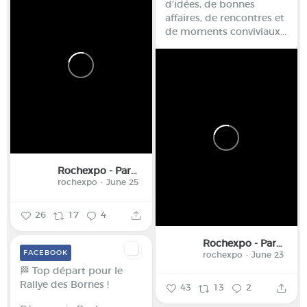
d’idées, de bonnes
affaires, de rencontres et
de moments conviviaux...
Rochexpo - Parc des Expositions de la Haute-Savoie
rochexpo
June 25
26
17
4
Rochexpo - Parc des Expositions de la Haute-Savoie
FACEBOOK
rochexpo
June 23
🏁 Top départ pour le
Rallye des Bornes !
43
13
2