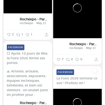
Rochexpo - Parc des Expositions de la Haute-Savoie
rochexpo
May 21
2
1
1
Rochexpo - Parc des Expositions de la Haute-Savoie
FACEBOOK
rochexpo
May 21
💥 Après 10 jours de fête,
la Foire 2026 ferme ses
7
0
0
portes...
🙏 Artistes, artisans,
FACEBOOK
associations, exposants,
La Foire 2026 termine ce
équipes techniques,
soir ! Profitez-en !
bénévoles, et bien sûr
visiteurs : on voulait juste
en profiter pour...
Rochexpo - Parc des Expositions de la Haute-Savoie