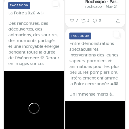
Rochexpo - Parc des Expositions de la Haute-Savoie
FACEBOOK
rochexpo
May 21
La Foire 2026 🔥✨
7
3
0
Des rencontres, des
découvertes, des
animations, des sourires,
FACEBOOK
des moments partagés…
Entre démonstrations
et une incroyable énergie
spectaculaires,
pendant toute la durée
interventions des jeunes
de l’événement 💛
Retour
sapeurs-pompiers et
en images sur ces...
animations pour les plus
petits, les pompiers ont
littéralement enflammé
la Foire cette année 🔥🚒
Un immense merci à...