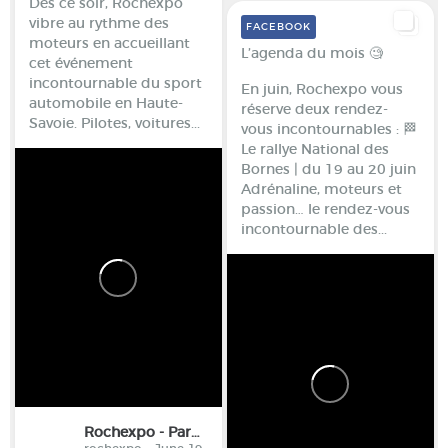
Dès ce soir, Rochexpo
vibre au rythme des
FACEBOOK
moteurs en accueillant
L’agenda du mois 🧐
cet événement
incontournable du sport
En juin, Rochexpo vous
automobile en Haute-
réserve deux rendez-
Savoie.
Pilotes, voitures...
vous incontournables :
🏁
Le rallye National des
Bornes | du 19 au 20 juin
Adrénaline, moteurs et
passion… le rendez-vous
incontournable des...
Rochexpo - Parc des Expositions de la Haute-Savoie