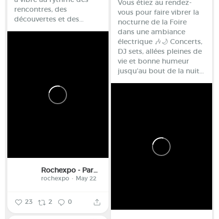
Vous étiez au rendez-
rencontres, des
vous pour faire vibrer la
découvertes et des...
nocturne de la Foire
dans une ambiance
électrique 🎶🌙
Concerts,
DJ sets, allées pleines de
vie et bonne humeur
jusqu’au bout de la nuit...
Rochexpo - Parc des Expositions de la Haute-Savoie
rochexpo
May 22
23
2
0