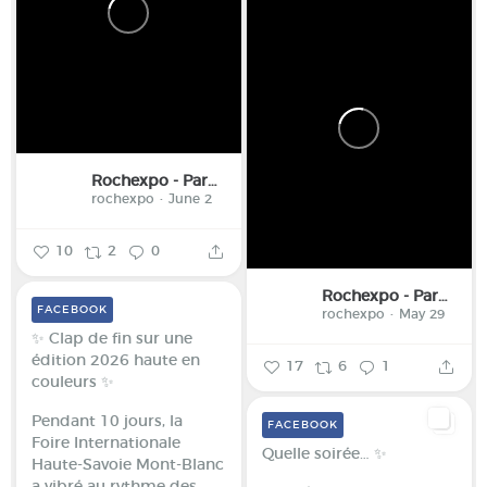
Rochexpo - Parc des Expositions de la Haute-Savoie
rochexpo
June 2
10
2
0
Rochexpo - Parc des Expositions de la Haute-Savoie
FACEBOOK
rochexpo
May 29
✨ Clap de fin sur une
édition 2026 haute en
17
6
1
couleurs ✨
Pendant 10 jours, la
FACEBOOK
Foire Internationale
Quelle soirée… ✨
Haute-Savoie Mont-Blanc
a vibré au rythme des