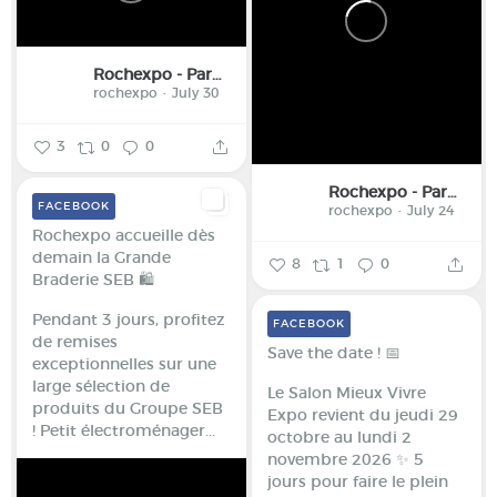
Rochexpo - Parc des Expositions de la Haute-Savoie
rochexpo
July 30
3
0
0
Rochexpo - Parc des Expositions de la Haute-Savoie
FACEBOOK
rochexpo
July 24
Rochexpo accueille dès
demain la Grande
8
1
0
Braderie SEB 🛍️
Pendant 3 jours, profitez
FACEBOOK
de remises
Save the date ! 📅
exceptionnelles sur une
large sélection de
Le Salon Mieux Vivre
produits du Groupe SEB
Expo revient du jeudi 29
!
Petit électroménager...
octobre au lundi 2
novembre 2026 ✨
5
jours pour faire le plein